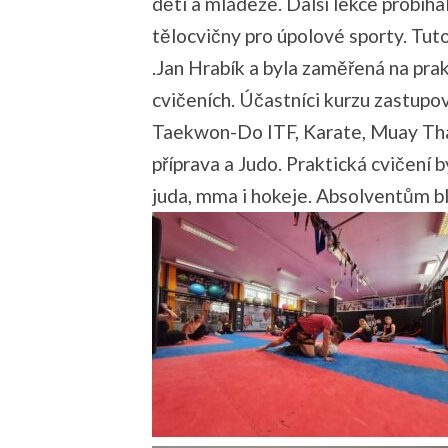
dětí a mládeže. Další lekce probíha
tělocvičny pro úpolové sporty. Tut
.Jan Hrabík a byla zaměřená na pra
cvičeních. Účastníci kurzu zastupov
Taekwon-Do ITF, Karate, Muay Tha
příprava a Judo. Praktická cvičení 
juda, mma i hokeje. Absolventům b