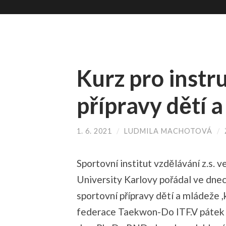
Kurz pro instr
přípravy dětí 
1. 6. 2021
/
LUDMILA MACHOTOVÁ
/
Sportovní institut vzdělávání z.s. 
University Karlovy pořádal ve dnec
sportovní přípravy dětí a mládeže ,
federace Taekwon-Do ITF.V pátek 2