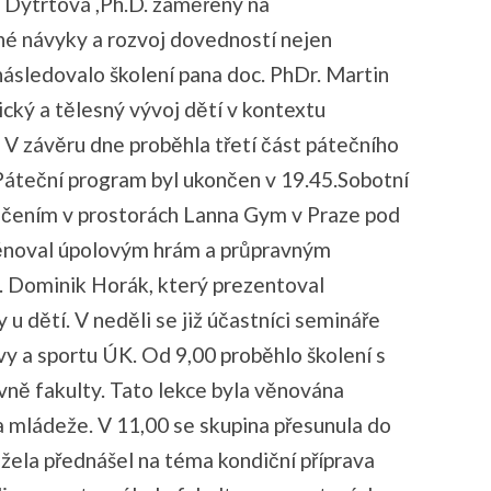
vá Dytrtová ,Ph.D. zaměřený na
né návyky a rozvoj dovedností nejen
ásledovalo školení pana doc. PhDr. Martin
cký a tělesný vývoj dětí v kontextu
V závěru dne proběhla třetí část pátečního
áteční program byl ukončen v 19.45.Sobotní
ičením v prostorách Lanna Gym v Praze pod
věnoval úpolovým hrám a průpravným
. Dominik Horák, který prezentoval
 u dětí. V neděli se již účastníci semináře
vy a sportu ÚK. Od 9,00 proběhlo školení s
ně fakulty. Tato lekce byla věnována
a mládeže. V 11,00 se skupina přesunula do
žela přednášel na téma kondiční příprava