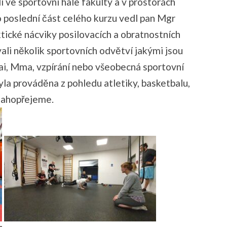
li ve sportovní hale fakulty a v prostorách
o poslední část celého kurzu vedl pan Mgr
ktické nácviky posilovacích a obratnostních
ali několik sportovních odvětví jakými jsou
i, Mma, vzpírání nebo všeobecná sportovní
byla prováděna z pohledu atletiky, basketbalu,
lahopřejeme.