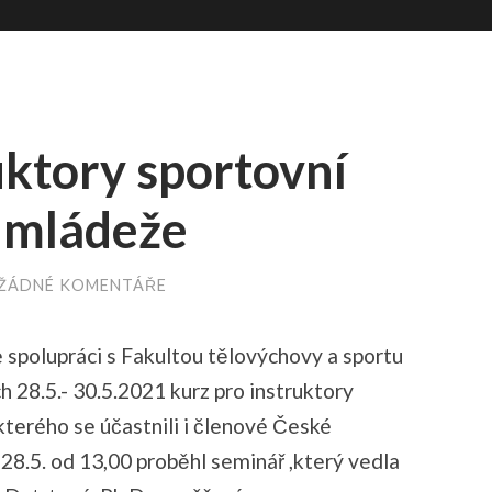
uktory sportovní
a mládeže
ŽÁDNÉ KOMENTÁŘE
ve spolupráci s Fakultou tělovýchovy a sportu
h 28.5.- 30.5.2021 kurz pro instruktory
kterého se účastnili i členové České
8.5. od 13,00 proběhl seminář ,který vedla