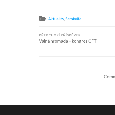
Aktuality
,
Semináře
PŘEDCHOZÍ PŘÍSPĚVEK
Valná hromada – kongres ČFT
Comme