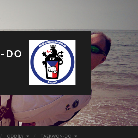
N-DO
ODDÍLY
TAEKWON-DO