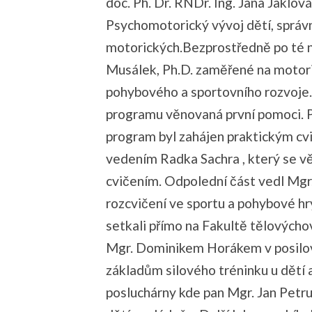
doc. Ph. Dr. RNDr. Ing. Jana Jaklo
Psychomotorický vývoj dětí, správ
motorických.Bezprostředně po té n
Musálek, Ph.D. zaměřené na motori
pohybového a sportovního rozvoje. 
programu věnovaná první pomoci. P
program byl zahájen praktickým cv
vedením Radka Sachra , který se 
cvičením. Odpolední část vedl Mgr
rozcvičení ve sportu a pohybové hry
setkali přímo na Fakultě tělovýcho
Mgr. Dominikem Horákem v posilov
základům silového tréninku u dětí 
posluchárny kde pan Mgr. Jan Petru