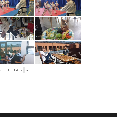
‹
z
4
›
»