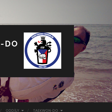
N-DO
ODDÍLY
TAEKWON-DO